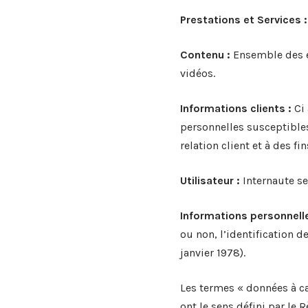
Prestations et Services :
Contenu :
Ensemble des él
vidéos.
Informations clients :
Ci 
personnelles susceptibles
relation client et à des fi
Utilisateur :
Internaute se
Informations personnelle
ou non, l’identification d
janvier 1978).
Les termes « données à ca
ont le sens défini par le