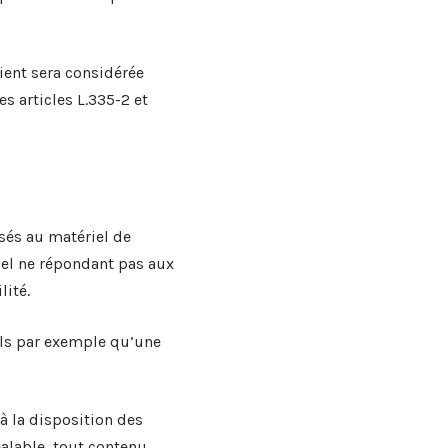
ient sera considérée
 articles L.335-2 et
sés au matériel de
ériel ne répondant pas aux
lité.
els par exemple qu’une
à la disposition des
éalable, tout contenu