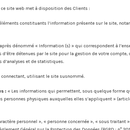
ce site web met à disposition des Clients :
éments constituants l’information présente sur le site, not
après dénommé « Information (s) » qui correspondent à l’en
 d’être détenues par le site pour la gestion de votre compte, d
ns d’analyses et de statistiques.
 connectant, utilisant le site susnommé.
s :
« Les informations qui permettent, sous quelque forme qu
es personnes physiques auxquelles elles s’appliquent » (article
ractère personnel », « personne concernée », « sous traitant »
 Règlement Général sur la Protection des Données (RGPD : n° 20