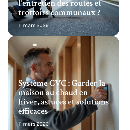
l’entretien des routes et
trottoirs communaux ?
11 mars 2026
Système CVC : Garder la
maison au chaud en
hiver, astuces et solutions
efficaces
11 mars 2026