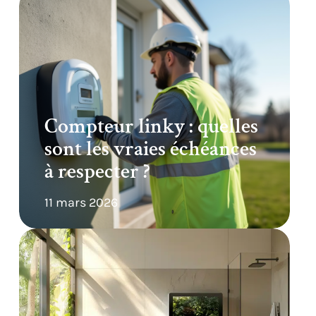
Compteur linky : quelles
sont les vraies échéances
à respecter ?
11 mars 2026