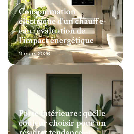
Consommation
électrique d’un chauffe-
eau : évaluation de
l’impact énergétique
11 mars 2026
Porte intérieure : quelle
couleur choisir pour un
résultat tendance et