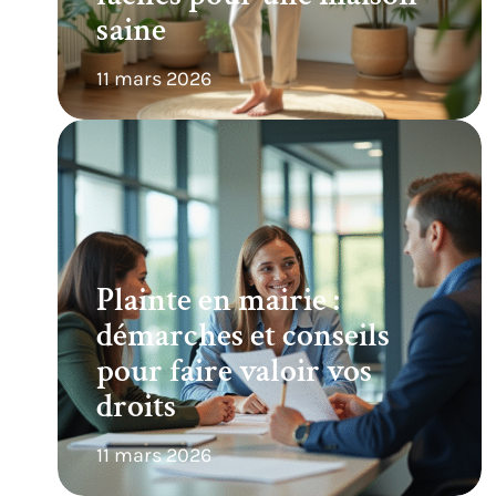
saine
11 mars 2026
Plainte en mairie :
démarches et conseils
pour faire valoir vos
droits
11 mars 2026