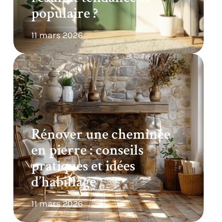
populaire ?
11 mars 2026
Rénover une cheminée
en pierre : conseils
pratiques et idées
d’habillage
11 mars 2026