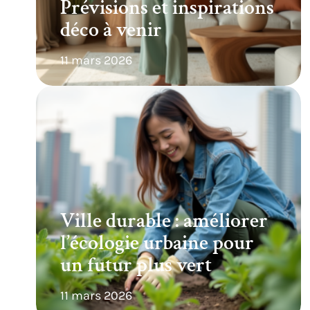
Prévisions et inspirations
déco à venir
11 mars 2026
Ville durable : améliorer
l’écologie urbaine pour
un futur plus vert
11 mars 2026