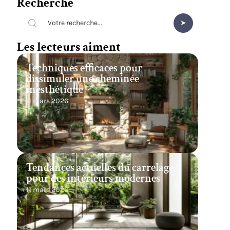
Recherche
Les lecteurs aiment
Techniques efficaces pour
dissimuler une cheminée
inesthétique
11 mars 2026
Tendances actuelles du carrelage
pour des intérieurs modernes
11 mars 2026