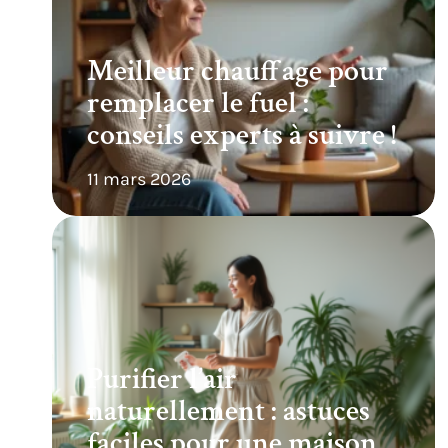
Meilleur chauffage pour
remplacer le fuel :
conseils experts à suivre !
11 mars 2026
Purifier l’air
naturellement : astuces
faciles pour une maison