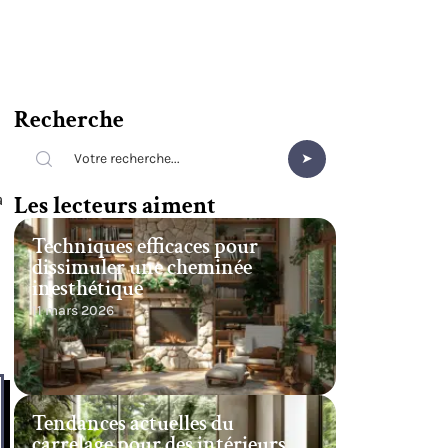
Recherche
a
Les lecteurs aiment
Techniques efficaces pour
dissimuler une cheminée
inesthétique
11 mars 2026
Tendances actuelles du
carrelage pour des intérieurs